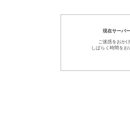
現在サーバ
ご迷惑をおか
しばらく時間をお