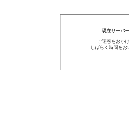
現在サーバ
ご迷惑をおか
しばらく時間をお