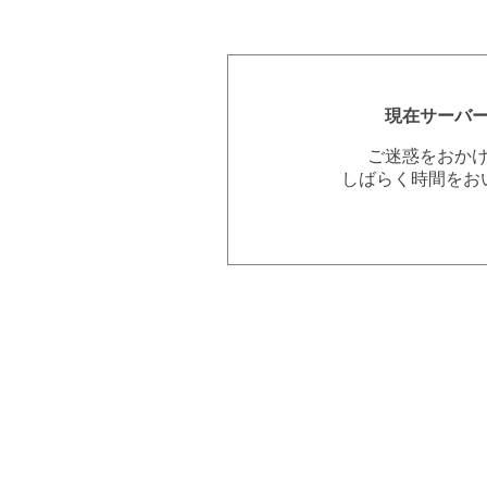
現在サーバ
ご迷惑をおか
しばらく時間をお