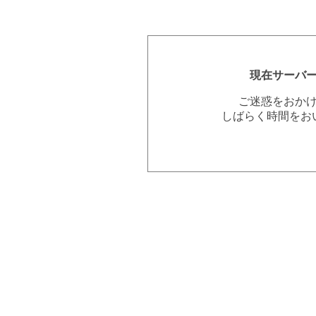
現在サーバ
ご迷惑をおか
しばらく時間をお