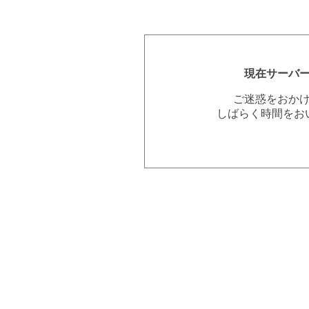
現在サーバ
ご迷惑をおか
しばらく時間をお