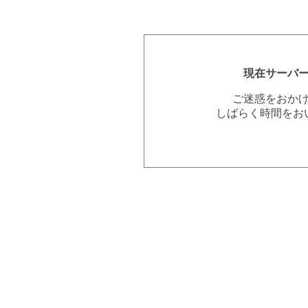
現在サーバ
ご迷惑をおか
しばらく時間をお