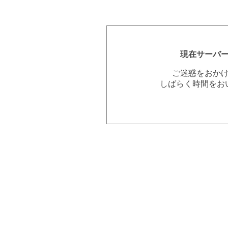
現在サーバ
ご迷惑をおか
しばらく時間をお