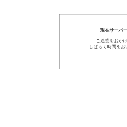
現在サーバ
ご迷惑をおか
しばらく時間をお