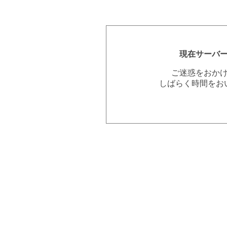
現在サーバ
ご迷惑をおか
しばらく時間をお