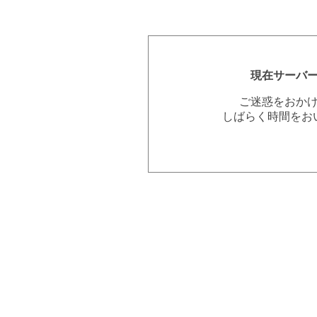
現在サーバ
ご迷惑をおか
しばらく時間をお