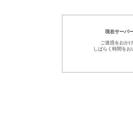
現在サーバ
ご迷惑をおか
しばらく時間をお