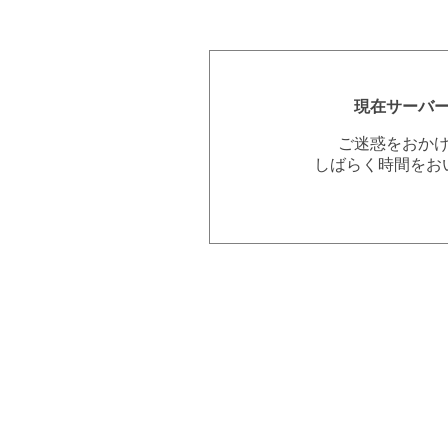
現在サーバ
ご迷惑をおか
しばらく時間をお