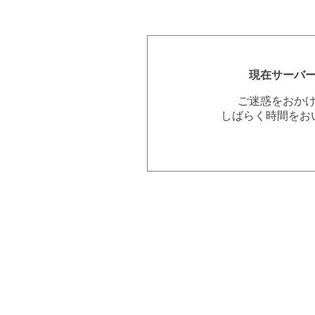
現在サーバ
ご迷惑をおか
しばらく時間をお