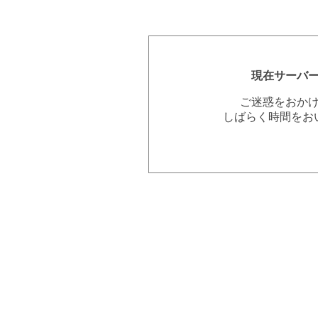
現在サーバ
ご迷惑をおか
しばらく時間をお