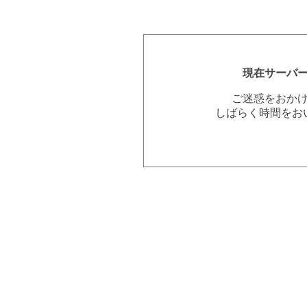
現在サーバ
ご迷惑をおか
しばらく時間をお