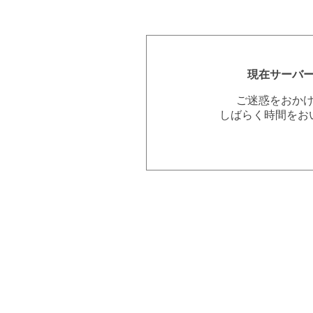
現在サーバ
ご迷惑をおか
しばらく時間をお