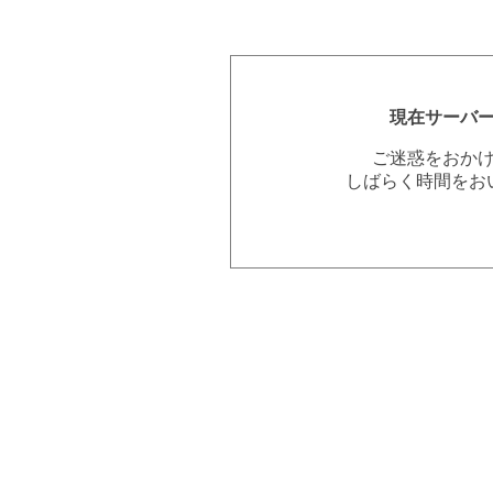
現在サーバ
ご迷惑をおか
しばらく時間をお