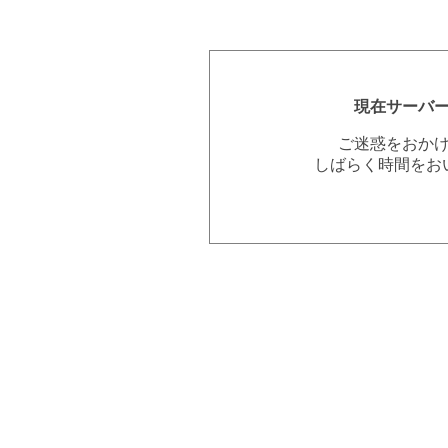
現在サーバ
ご迷惑をおか
しばらく時間をお