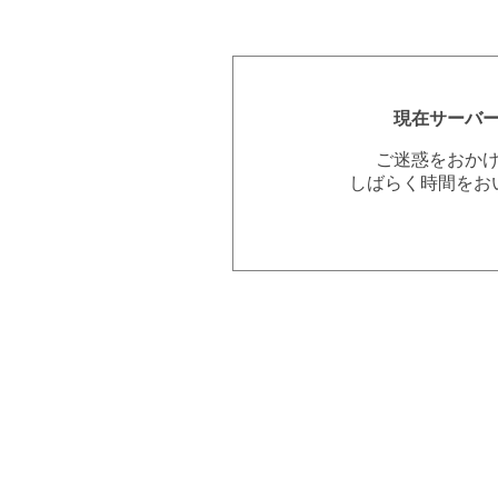
現在サーバ
ご迷惑をおか
しばらく時間をお