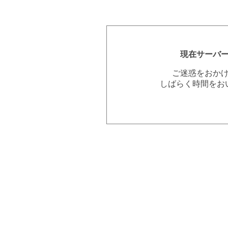
現在サーバ
ご迷惑をおか
しばらく時間をお