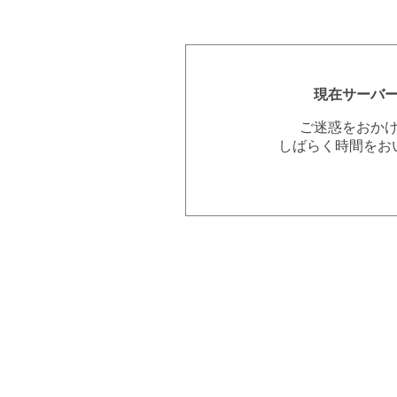
現在サーバ
ご迷惑をおか
しばらく時間をお