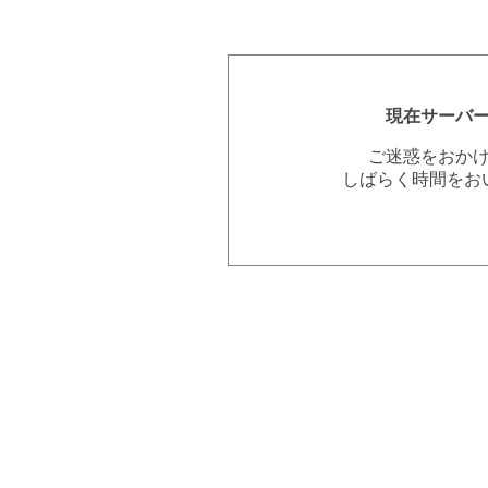
現在サーバ
ご迷惑をおか
しばらく時間をお