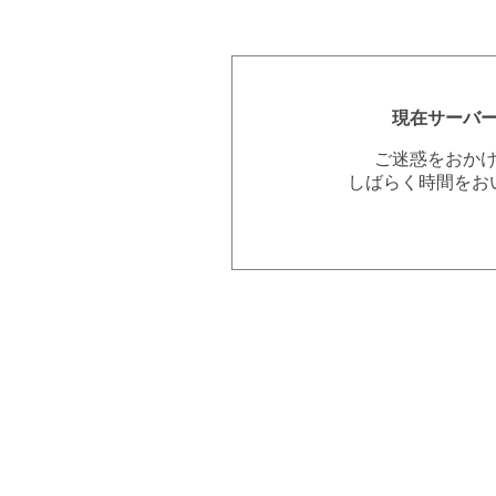
現在サーバ
ご迷惑をおか
しばらく時間をお