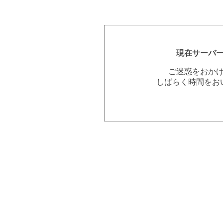
現在サーバ
ご迷惑をおか
しばらく時間をお