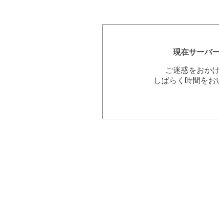
現在サーバ
ご迷惑をおか
しばらく時間をお