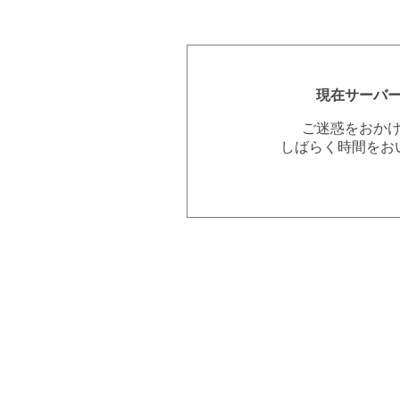
現在サーバ
ご迷惑をおか
しばらく時間をお