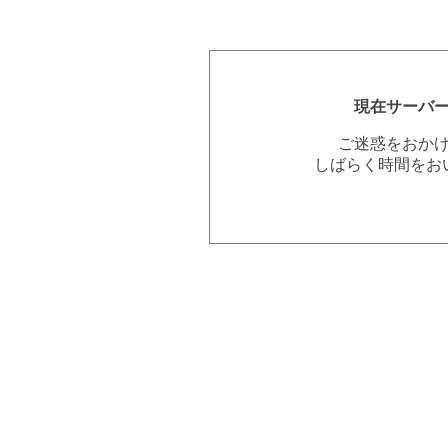
現在サーバ
ご迷惑をおか
しばらく時間をお