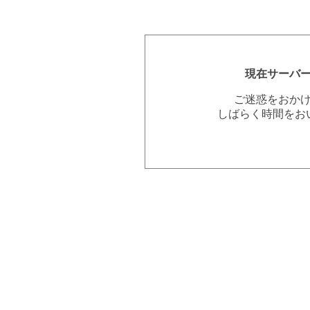
現在サーバ
ご迷惑をおか
しばらく時間をお