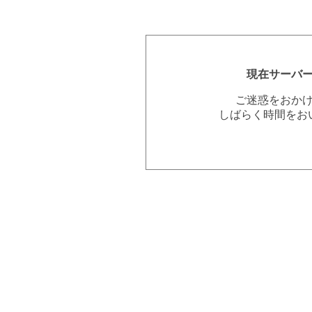
現在サーバ
ご迷惑をおか
しばらく時間をお