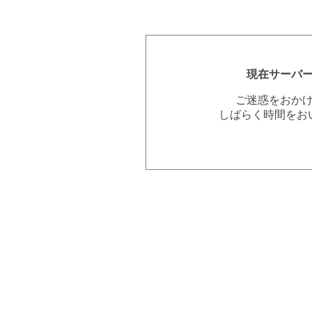
現在サーバ
ご迷惑をおか
しばらく時間をお