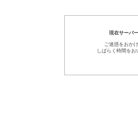
現在サーバ
ご迷惑をおか
しばらく時間をお