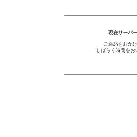
現在サーバ
ご迷惑をおか
しばらく時間をお