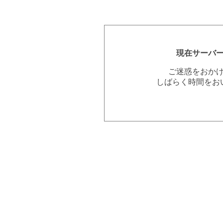
現在サーバ
ご迷惑をおか
しばらく時間をお