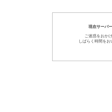
現在サーバ
ご迷惑をおか
しばらく時間をお