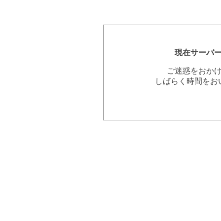
現在サーバ
ご迷惑をおか
しばらく時間をお