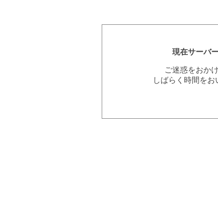
現在サーバ
ご迷惑をおか
しばらく時間をお