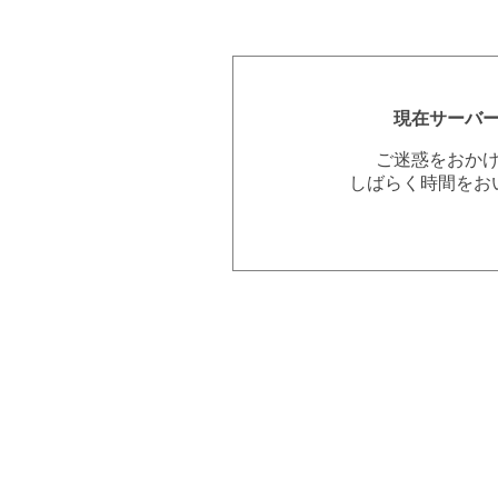
現在サーバ
ご迷惑をおか
しばらく時間をお