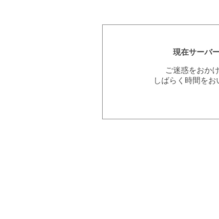
現在サーバ
ご迷惑をおか
しばらく時間をお