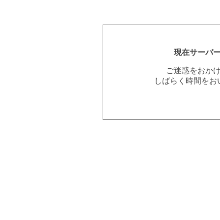
現在サーバ
ご迷惑をおか
しばらく時間をお