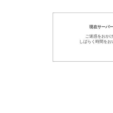
現在サーバ
ご迷惑をおか
しばらく時間をお