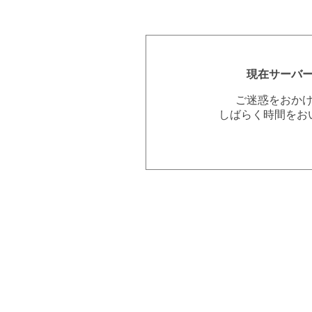
現在サーバ
ご迷惑をおか
しばらく時間をお