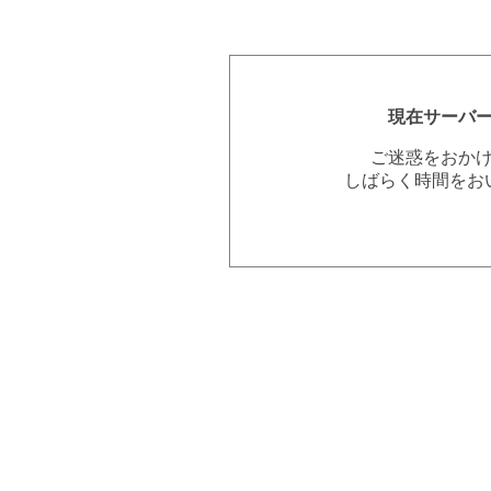
現在サーバ
ご迷惑をおか
しばらく時間をお