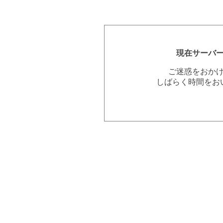
現在サーバ
ご迷惑をおか
しばらく時間をお