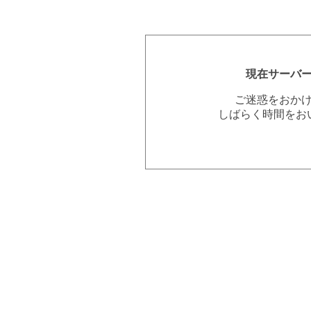
現在サーバ
ご迷惑をおか
しばらく時間をお