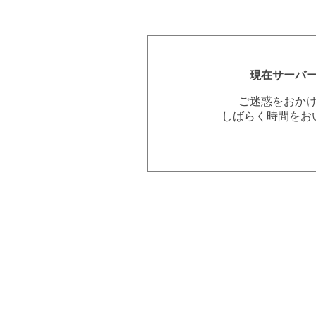
現在サーバ
ご迷惑をおか
しばらく時間をお