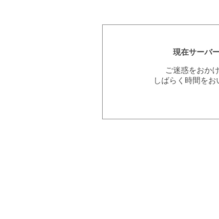
現在サーバ
ご迷惑をおか
しばらく時間をお