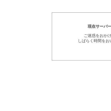
現在サーバ
ご迷惑をおか
しばらく時間をお