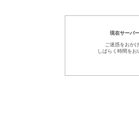
現在サーバ
ご迷惑をおか
しばらく時間をお