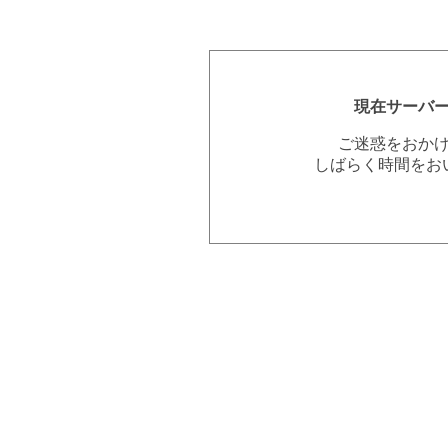
現在サーバ
ご迷惑をおか
しばらく時間をお