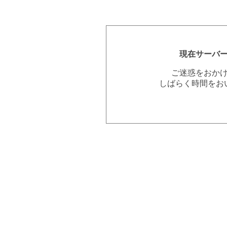
現在サーバ
ご迷惑をおか
しばらく時間をお